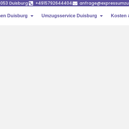
7053 Duisburg
+4915792644404
anfrage@expressumzug
en Duisburg
Umzugsservice Duisburg
Kosten 