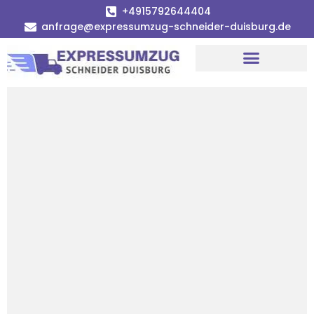
+4915792644404
anfrage@expressumzug-schneider-duisburg.de
Umzugsunternehmen Duisburg
Umzugsservice Duisburg