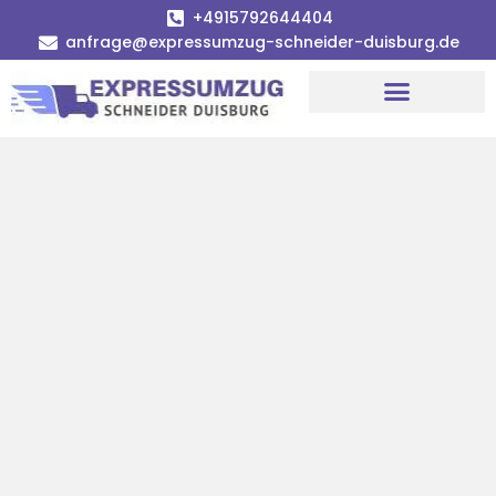
+4915792644404
anfrage@expressumzug-schneider-duisburg.de
Umzugsunternehmen Duisburg
Umzugsservice Duisburg