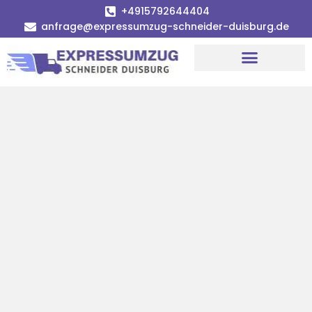
+4915792644404
anfrage@expressumzug-schneider-duisburg.de
Umzugsunternehmen Duisburg
Umzugsservice Duisburg