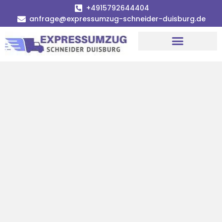
+4915792644404
anfrage@expressumzug-schneider-duisburg.de
Umzugsunternehmen Duisburg
Umzugsservice Duisburg