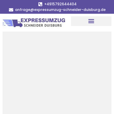
+4915792644404
anfrage@expressumzug-schneider-duisburg.de
Umzugsunternehmen Duisburg
Umzugsservice Duisburg