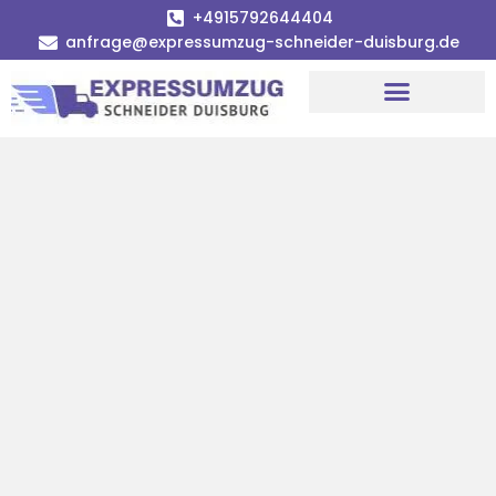
+4915792644404
anfrage@expressumzug-schneider-duisburg.de
Umzugsunternehmen Duisburg
Umzugsservice Duisburg