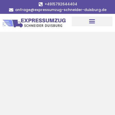
+4915792644404
anfrage@expressumzug-schneider-duisburg.de
Umzugsunternehmen Duisburg
Umzugsservice Duisburg