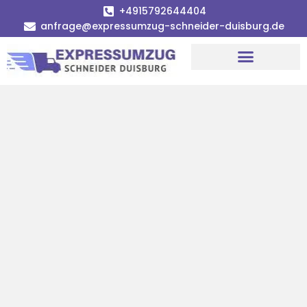
+4915792644404
anfrage@expressumzug-schneider-duisburg.de
Umzugsunternehmen Duisburg
Umzugsservice Duisburg