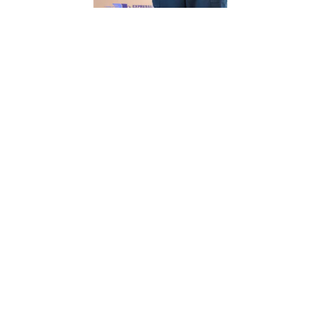
Unsere Mission
Ihr Umzug von Duisburg
nach Kiel
Unsere Mission bei Expressumzug Schneider ist
einfach: Wir wollen, dass
Ihr Umzug von Duisburg
nach Kiel schnell & einfach
abläuft.