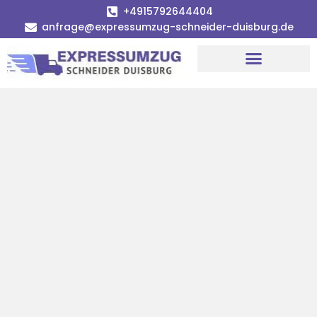
+4915792644404
anfrage@expressumzug-schneider-duisburg.de
Umzugsunternehmen Duisburg
Umzugsservice Duisburg