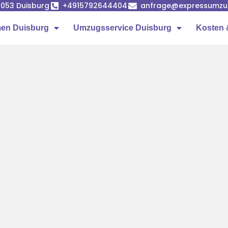
7053 Duisburg
+4915792644404
anfrage@expressumzug
en Duisburg
Umzugsservice Duisburg
Kosten 