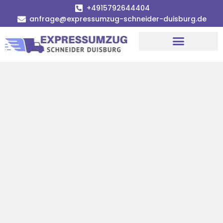
+4915792644404
anfrage@expressumzug-schneider-duisburg.de
Umzugsunternehmen Duisburg
Umzugsservice Duisburg