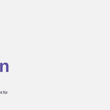
n
 für