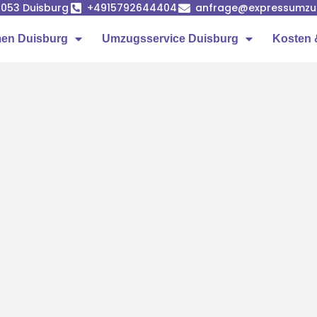
7053 Duisburg
+4915792644404
anfrage@expressumzug
en Duisburg
Umzugsservice Duisburg
Kosten 