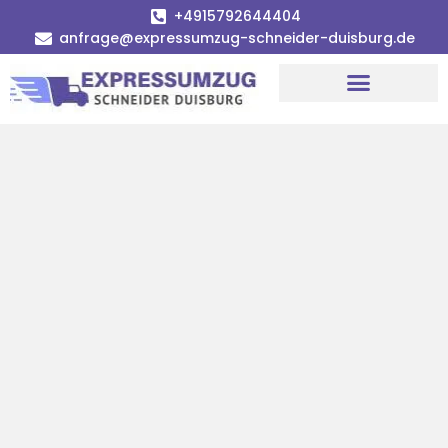
+4915792644404
anfrage@expressumzug-schneider-duisburg.de
Umzugsunternehmen Duisburg
Umzugsservice Duisburg