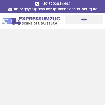
+4915792644404
anfrage@expressumzug-schneider-duisburg.de
Umzugsunternehmen Duisburg
Umzugsservice Duisburg