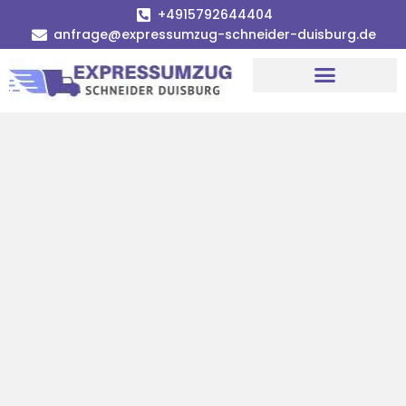
+4915792644404
anfrage@expressumzug-schneider-duisburg.de
Umzugsunternehmen Duisburg
Umzugsservice Duisburg