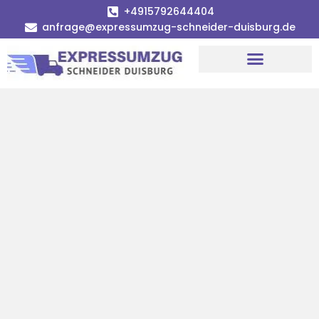
+4915792644404
anfrage@expressumzug-schneider-duisburg.de
Umzugsunternehmen Duisburg
Umzugsservice Duisburg