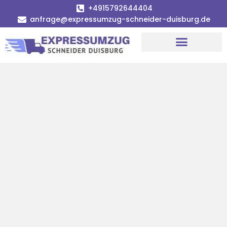
+4915792644404
anfrage@expressumzug-schneider-duisburg.de
Umzugsunternehmen Duisburg
Umzugsservice Duisburg