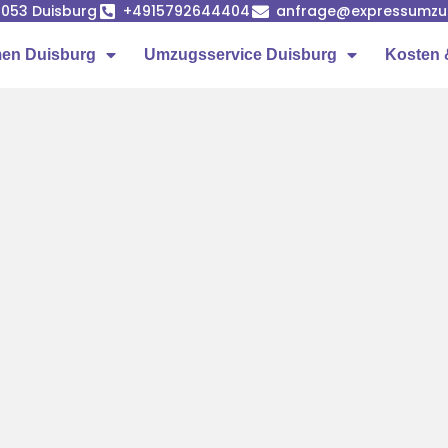
7053 Duisburg
+4915792644404
anfrage@expressumzug
en Duisburg
Umzugsservice Duisburg
Kosten 