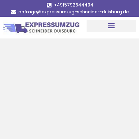
+4915792644404
anfrage@expressumzug-schneider-duisburg.de
Umzugsunternehmen Duisburg
Umzugsservice Duisburg