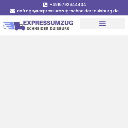
+4915792644404
anfrage@expressumzug-schneider-duisburg.de
Umzugsunternehmen Duisburg
Umzugsservice Duisburg