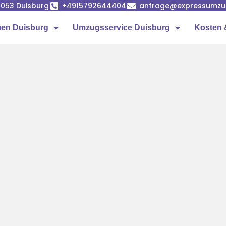
7053 Duisburg
+4915792644404
anfrage@expressumzug
en Duisburg
Umzugsservice Duisburg
Kosten 