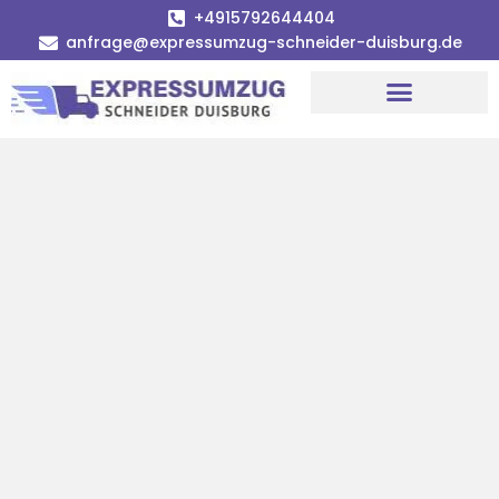
+4915792644404
anfrage@expressumzug-schneider-duisburg.de
Umzugsunternehmen Duisburg
Umzugsservice Duisburg