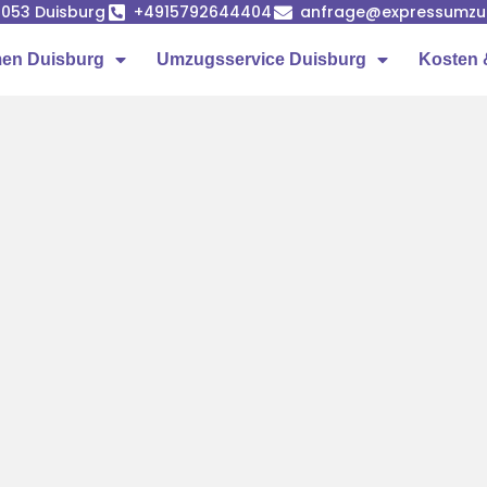
7053 Duisburg
+4915792644404
anfrage@expressumzug
en Duisburg
Umzugsservice Duisburg
Kosten 