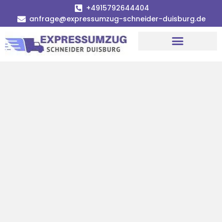
+4915792644404
anfrage@expressumzug-schneider-duisburg.de
Umzugsunternehmen Duisburg
Umzugsservice Duisburg