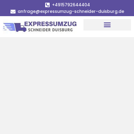
+4915792644404
anfrage@expressumzug-schneider-duisburg.de
Umzugsunternehmen Duisburg
Umzugsservice Duisburg