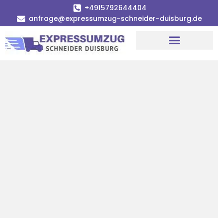
+4915792644404
anfrage@expressumzug-schneider-duisburg.de
Umzugsunternehmen Duisburg
Umzugsservice Duisburg