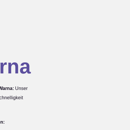
rna
Warna:
Unser
hnelligkeit
en: