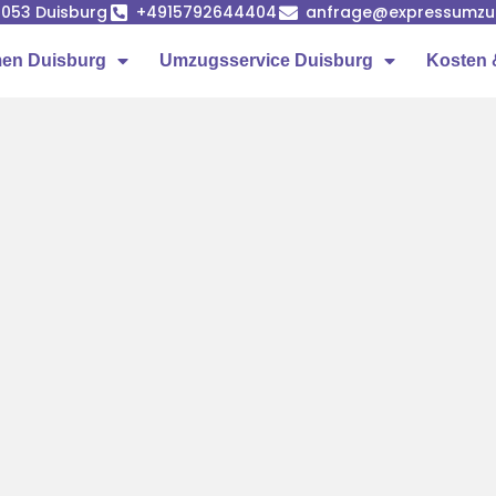
7053 Duisburg
+4915792644404
anfrage@expressumzug
en Duisburg
Umzugsservice Duisburg
Kosten 