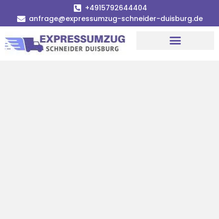
+4915792644404
anfrage@expressumzug-schneider-duisburg.de
Umzugsunternehmen Duisburg
Umzugsservice Duisburg