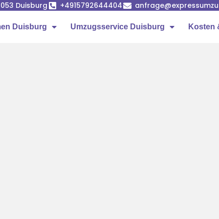
7053 Duisburg
+4915792644404
anfrage@expressumzug
en Duisburg
Umzugsservice Duisburg
Kosten 