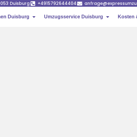
7053 Duisburg
+4915792644404
anfrage@expressumzug
en Duisburg
Umzugsservice Duisburg
Kosten 