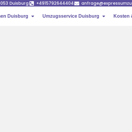
7053 Duisburg
+4915792644404
anfrage@expressumzug
en Duisburg
Umzugsservice Duisburg
Kosten 