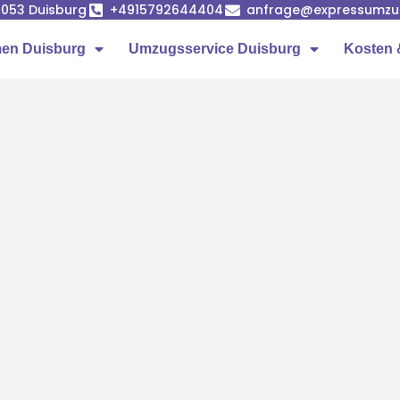
7053 Duisburg
+4915792644404
anfrage@expressumzug
en Duisburg
Umzugsservice Duisburg
Kosten 