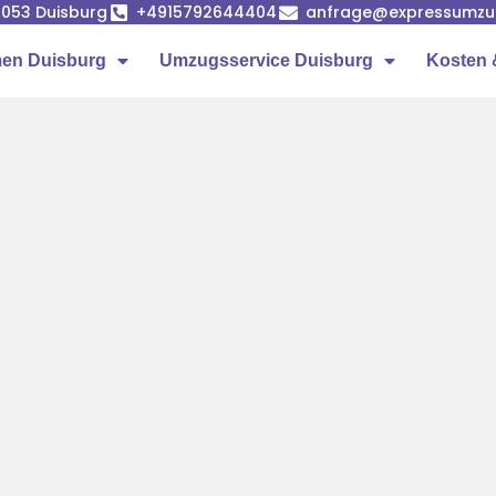
7053 Duisburg
+4915792644404
anfrage@expressumzug
en Duisburg
Umzugsservice Duisburg
Kosten 