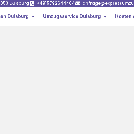
7053 Duisburg
+4915792644404
anfrage@expressumzug
en Duisburg
Umzugsservice Duisburg
Kosten 