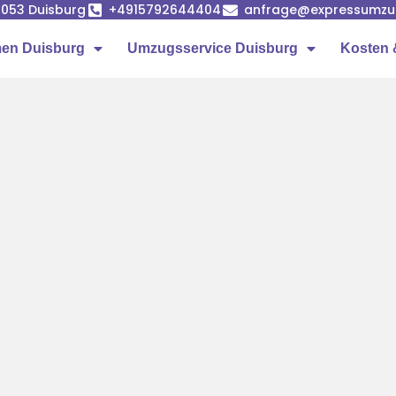
7053 Duisburg
+4915792644404
anfrage@expressumzug
en Duisburg
Umzugsservice Duisburg
Kosten 