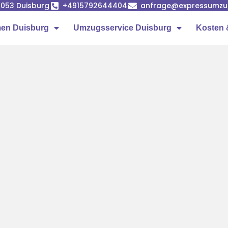
7053 Duisburg
+4915792644404
anfrage@expressumzug
en Duisburg
Umzugsservice Duisburg
Kosten 