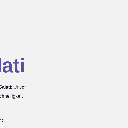
ati
alati:
Unser
hnelligkeit
n: