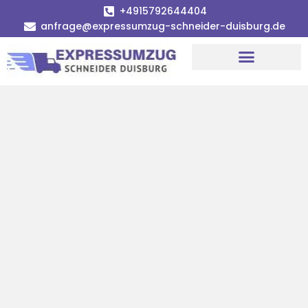
+4915792644404
anfrage@expressumzug-schneider-duisburg.de
Umzugsunternehmen Duisburg
Umzugsservice Duisburg