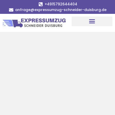
+4915792644404
anfrage@expressumzug-schneider-duisburg.de
Umzugsunternehmen Duisburg
Umzugsservice Duisburg