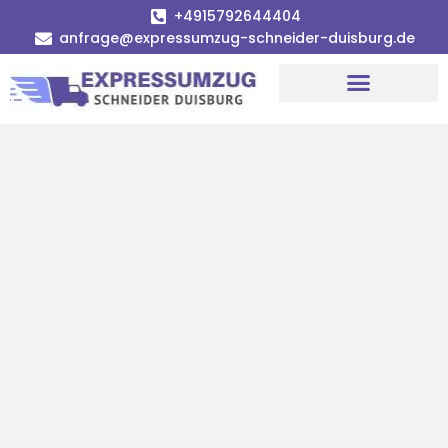
+4915792644404
anfrage@expressumzug-schneider-duisburg.de
Umzugsunternehmen Duisburg
Umzugsservice Duisburg