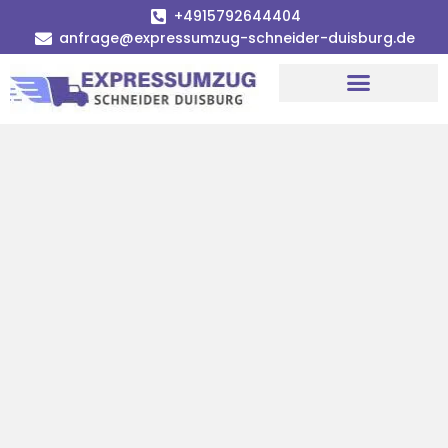
+4915792644404
anfrage@expressumzug-schneider-duisburg.de
Umzugsunternehmen Duisburg
Umzugsservice Duisburg