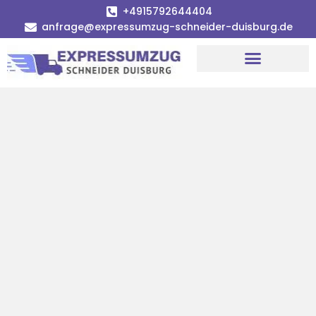
+4915792644404
anfrage@expressumzug-schneider-duisburg.de
Umzugsunternehmen Duisburg
Umzugsservice Duisburg