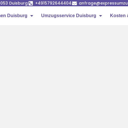
7053 Duisburg
+4915792644404
anfrage@expressumzug
en Duisburg
Umzugsservice Duisburg
Kosten 