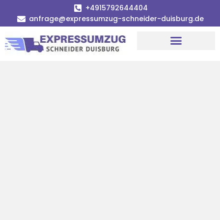
+4915792644404
anfrage@expressumzug-schneider-duisburg.de
Umzugsunternehmen Duisburg
Umzugsservice Duisburg