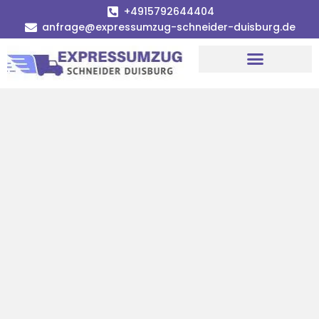
+4915792644404
anfrage@expressumzug-schneider-duisburg.de
Umzugsunternehmen Duisburg
Umzugsservice Duisburg