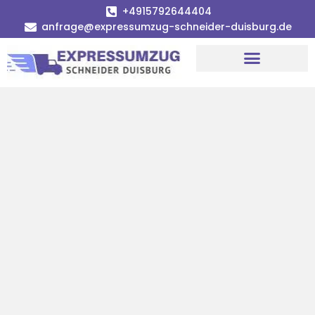
+4915792644404
anfrage@expressumzug-schneider-duisburg.de
Umzugsunternehmen Duisburg
Umzugsservice Duisburg