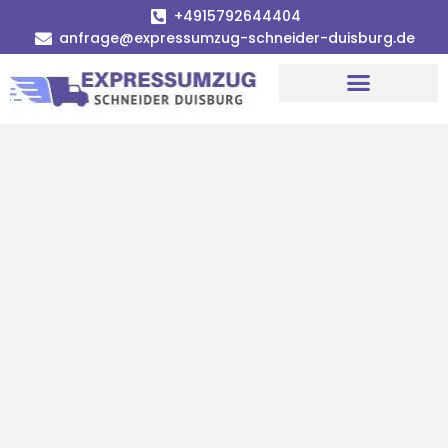
+4915792644404
anfrage@expressumzug-schneider-duisburg.de
Umzugsunternehmen Duisburg
Umzugsservice Duisburg