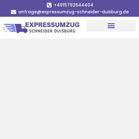
+4915792644404
anfrage@expressumzug-schneider-duisburg.de
Umzugsunternehmen Duisburg
Umzugsservice Duisburg