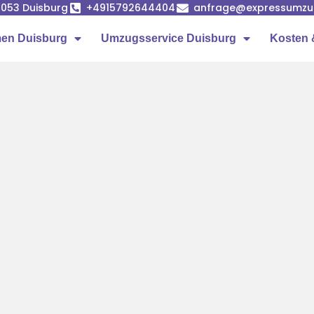
7053 Duisburg
+4915792644404
anfrage@expressumzug
en Duisburg
Umzugsservice Duisburg
Kosten 