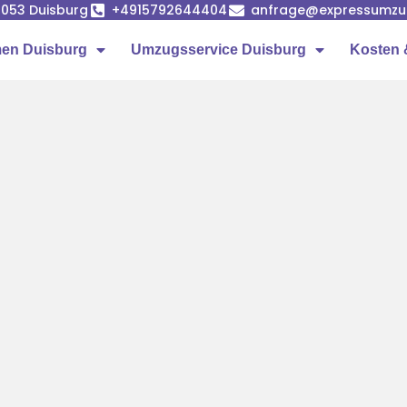
7053 Duisburg
+4915792644404
anfrage@expressumzug
en Duisburg
Umzugsservice Duisburg
Kosten 