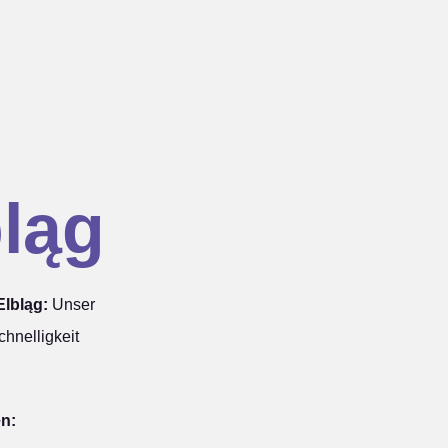
ląg
lbląg:
Unser
hnelligkeit
en: